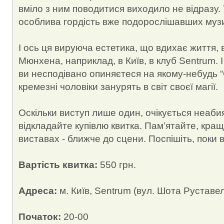
вміло з ним поводитися виходило не відразу.
особлива гордість вже подорослішавших музи
І ось ця вируюча естетика, що вдихає життя,
Мюнхена, наприклад, в Київ, в клуб Sentrum. І 
ви несподівано опиняєтеся на якому-небудь “
кремезні чоловіки занурять в світ своєї магії.
Оскільки виступ лише один, очікується неаби
відкладайте купівлю квитка. Пам’ятайте, кращ
виставах - ближче до сцени. Поспішіть, поки в
Вартість квитка:
550 грн.
Адреса:
м. Київ, Sentrum (вул. Шота Руставел
Початок:
20-00