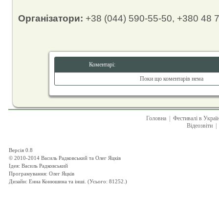
Організатори:
+38 (044) 590-55-50, +380 48 
Коментарі:
Поки що коментарів нема
Головна
|
Фестивалі в Украї
Відеозвіти
|
Версія 0.8
© 2010-2014 Василь Радковський та Олег Яцків
Ідея: Василь Радковський
Програмування: Олег Яцків
Дизайн: Енна Конюшина та інші. (Усього: 81252.)