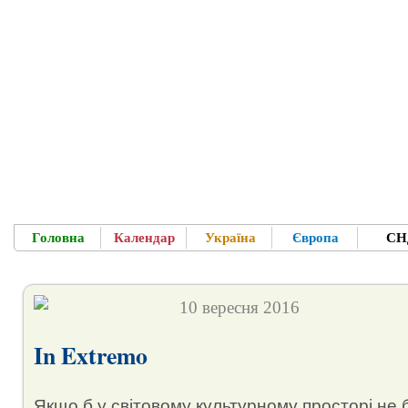
Головна
Календар
Україна
Європа
СН
Ласкаво п
Для Вас - усе про фестивалі, концерти в 
10 вересня 2016
In Extremo
Якщо б у світовому культурному просторі не б