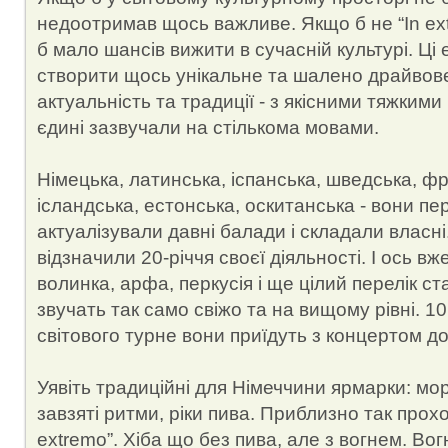
недоотримав щось важливе. Якщо б не “In extr
б мало шансів вижити в сучасній культурі. Ці е
створити щось унікальне та шалено драйвов
актуальність та традиції - з якісними тяжкими 
єдині зазвучали на стількома мовами.
Німецька, латинська, іспанська, шведська, ф
ісландська, естонська, оскитанська - вони пе
актуалізували давні балади і складали власні
відзначили 20-річчя своєї діяльності. І ось вж
волинка, арфа, перкусія і ще цілий перелік с
звучать так само свіжо та на вищому рівні. 1
світового турне вони приїдуть з концертом до
Уявіть традиційні для Німеччини ярмарки: мор
завзяті ритми, ріки пива. Приблизно так прох
extremo”. Хіба що без пива, але з вогнем. Вог