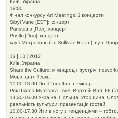
Київ, Україна
18:00
Фінал конкурсу Art Meetings: 3 концерти
Sibyl Vane [EST]: концерт
Paristetris [Пол]: концерт
Pustki [Пол]: концерт
клуб Метрополь (ex-Sullivan Room), вул. Прор
13 | 10 | 2013
Київ, Україна
Share the Culture: міжнародні зустрічі network
Мова: англійська
10:00-13:00 Do It Together: семінар
Рок Школа Музторга - вул. Верхній Вал, 66 (
14.30-16.00 Україна, Польща, Угорщина, Слов
реальність культури: презентація гостей
16.00-17.30 Йти в ногу з тенденціями – тобто
глядачів в епоху соціальних мереж та мобільн