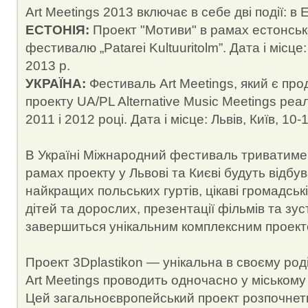
Art Meetings 2013 включає в себе дві події: в Е
ЕСТОНІЯ:
Проект "Мотиви" в рамах естонськ
фестивалю „Patarei Kultuuritolm”. Дата і місце
2013 р.
УКРАЇНА:
Фестиваль Art Meetings, який є пр
проекту UA/PL Alternative Music Meetings реал
2011 і 2012 році. Дата і місце: Львів, Київ, 10
В Україні Міжнародний фестиваль триватиме 
рамах проекту у Львові та Києві будуть відбу
найкращих польських гуртів, цікаві громадські
дітей та дорослих, презентації фільмів та зус
завершиться унікальним комплексним проекто
Проект 3Dplastikon — унікальна в своєму роді
Art Meetings проводить одночасно у міському п
Цей загальноєвропейський проект розпочнеть