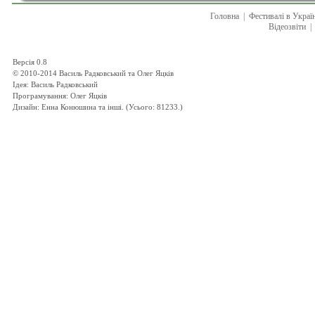
Головна
|
Фестивалі в Украї
Відеозвіти
|
Версія 0.8
© 2010-2014 Василь Радковський та Олег Яцків
Ідея: Василь Радковський
Програмування: Олег Яцків
Дизайн: Енна Конюшина та інші. (Усього: 81233.)