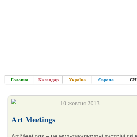
Головна
Календар
Україна
Європа
СН
Ласкаво п
Для Вас - усе про фестивалі, концерти в 
10 жовтня 2013
Art Meetings
Art Meetings – це мультикультурні зустрічі які