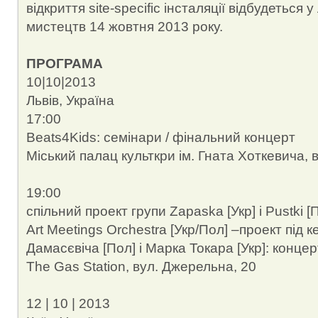
відкриття site-specific інсталяції відбудеться 
мистецтв 14 жовтня 2013 року.
ПРОГРАМА
10|10|2013
Львів, Україна
17:00
Beats4Kids: семінари / фінальний концерт
Міський палац культкри ім. Гната Хоткевича, 
19:00
спільний проект групи Zapaska [Укр] i Pustki [
Art Meetings Orchestra [Укр/Пол] –проект під
Дамасєвіча [Пол] і Марка Токара [Укр]: концер
The Gas Station, вул. Джерельна, 20
12 | 10 | 2013