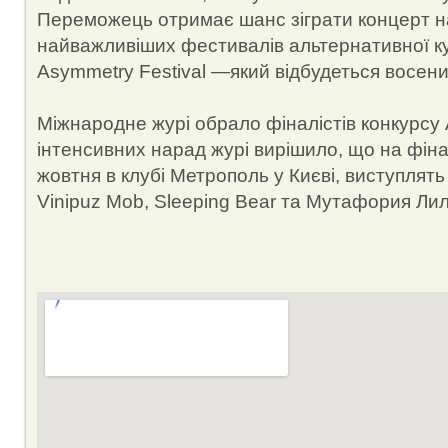
Переможець отримає шанс зіграти концерт н
найважливіших фестивалів альтернативної к
Asymmetry Festival —який відбудеться восени
Міжнародне журі обрало фіналістів конкурсу A
інтенсивних нарад журі вирішило, що на фіна
жовтня в клубі Метрополь у Києві, виступлять 
Vinipuz Mob, Sleeping Bear та Мутафория Лил