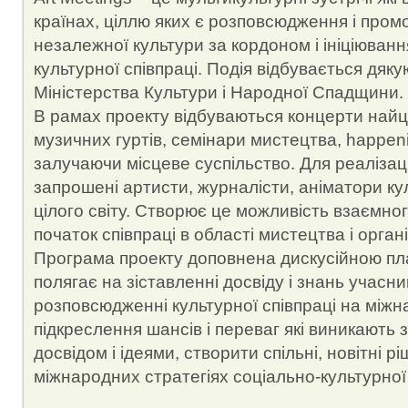
країнах, ціллю яких є розповсюдження і промо
незалежної культури за кордоном і ініціюван
культурної співпраці. Подія відбувається дяк
Міністерства Культури і Народної Спадщини.
В рамах проекту відбуваються концерти найц
музичних гуртів, семінари мистецтва, happenin
залучаючи місцеве суспільство. Для реалізації
запрошені артисти, журналісти, аніматори кул
цілого світу. Створює це можливість взаємно
початок співпраці в області мистецтва і органі
Програма проекту доповнена дискусійною п
полягає на зіставленні досвіду і знань учасникі
розповсюдженні культурної співпраці на міжн
підкреслення шансів і переваг які виникають з
досвідом і ідеями, створити спільні, новітні р
міжнародних стратегіях соціально-культурної 